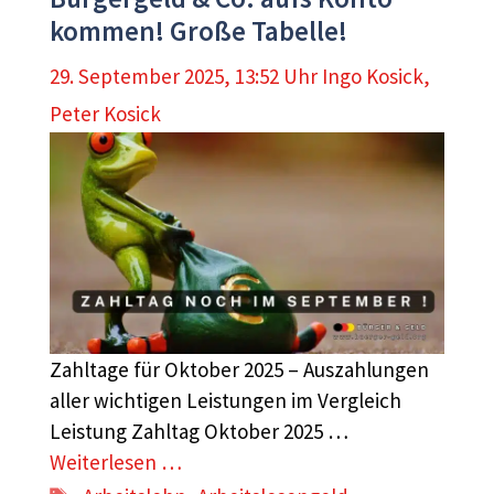
kommen! Große Tabelle!
29. September 2025, 13:52 Uhr
Ingo Kosick
,
Peter Kosick
Zahltage für Oktober 2025 – Auszahlungen
aller wichtigen Leistungen im Vergleich
Leistung Zahltag Oktober 2025 …
Weiterlesen …
Schlagwörter