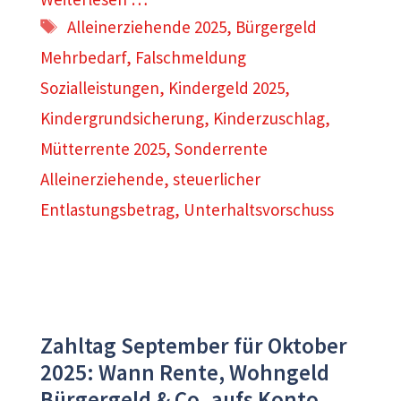
Schlagwörter
Alleinerziehende 2025
,
Bürgergeld
Mehrbedarf
,
Falschmeldung
Sozialleistungen
,
Kindergeld 2025
,
Kindergrundsicherung
,
Kinderzuschlag
,
Mütterrente 2025
,
Sonderrente
Alleinerziehende
,
steuerlicher
Entlastungsbetrag
,
Unterhaltsvorschuss
Zahltag September für Oktober
2025: Wann Rente, Wohngeld
Bürgergeld & Co. aufs Konto