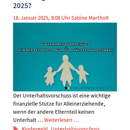
2025?
18. Januar 2025, 8:08 Uhr
Sabine Martholt
Der Unterhaltsvorschuss ist eine wichtige
finanzielle Stütze für Alleinerziehende,
wenn der andere Elternteil keinen
Unterhalt …
Weiterlesen …
Schlagwörter
Kindergeld
,
Unterhaltsvorschuss