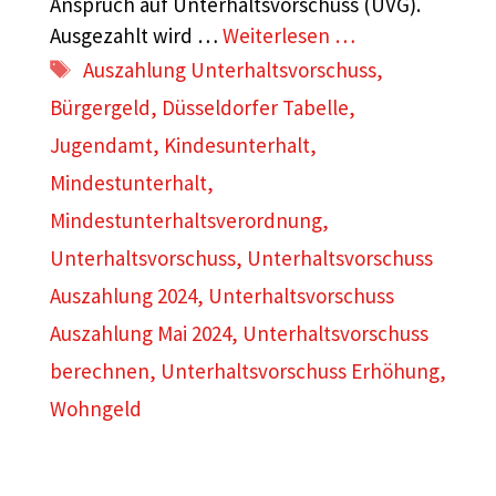
Anspruch auf Unterhaltsvorschuss (UVG).
Ausgezahlt wird …
Weiterlesen …
Schlagwörter
Auszahlung Unterhaltsvorschuss
,
Bürgergeld
,
Düsseldorfer Tabelle
,
Jugendamt
,
Kindesunterhalt
,
Mindestunterhalt
,
Mindestunterhaltsverordnung
,
Unterhaltsvorschuss
,
Unterhaltsvorschuss
Auszahlung 2024
,
Unterhaltsvorschuss
Auszahlung Mai 2024
,
Unterhaltsvorschuss
berechnen
,
Unterhaltsvorschuss Erhöhung
,
Wohngeld