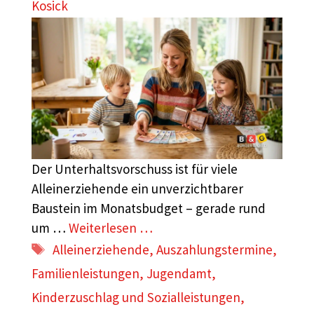
Kosick
Der Unterhaltsvorschuss ist für viele
Alleinerziehende ein unverzichtbarer
Baustein im Monatsbudget – gerade rund
um …
Weiterlesen …
Schlagwörter
Alleinerziehende
,
Auszahlungstermine
,
Familienleistungen
,
Jugendamt
,
Kinderzuschlag und Sozialleistungen
,