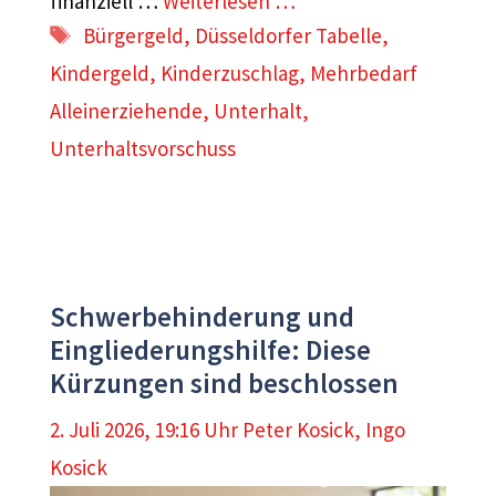
finanziell …
Weiterlesen …
Schlagwörter
Bürgergeld
,
Düsseldorfer Tabelle
,
Kindergeld
,
Kinderzuschlag
,
Mehrbedarf
Alleinerziehende
,
Unterhalt
,
Unterhaltsvorschuss
Schwerbehinderung und
Eingliederungshilfe: Diese
Kürzungen sind beschlossen
2. Juli 2026, 19:16 Uhr
Peter Kosick
,
Ingo
Kosick