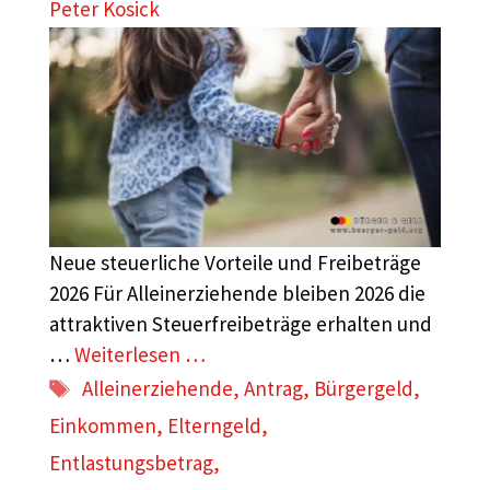
Peter Kosick
Neue steuerliche Vorteile und Freibeträge
2026 Für Alleinerziehende bleiben 2026 die
attraktiven Steuerfreibeträge erhalten und
…
Weiterlesen …
Schlagwörter
Alleinerziehende
,
Antrag
,
Bürgergeld
,
Einkommen
,
Elterngeld
,
Entlastungsbetrag
,