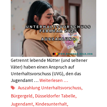
Getrennt lebende Mütter (und seltener
Väter) haben einen Anspruch auf
Unterhaltsvorschuss (UVG), den das
Jugendamt …
Weiterlesen …
Schlagwörter
Auszahlung Unterhaltsvorschuss
,
Bürgergeld
,
Düsseldorfer Tabelle
,
Jugendamt
,
Kindesunterhalt
,