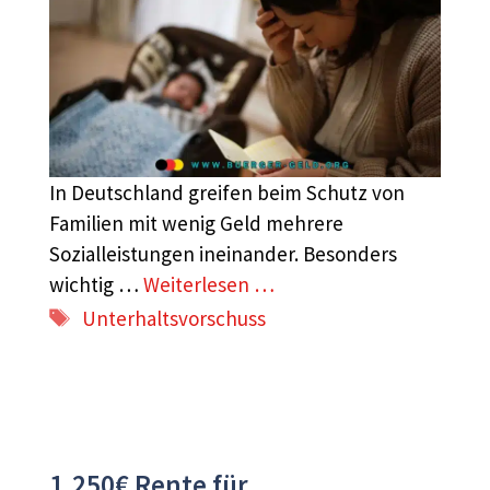
In Deutschland greifen beim Schutz von
Familien mit wenig Geld mehrere
Sozialleistungen ineinander. Besonders
wichtig …
Weiterlesen …
Schlagwörter
Unterhaltsvorschuss
1.250€ Rente für