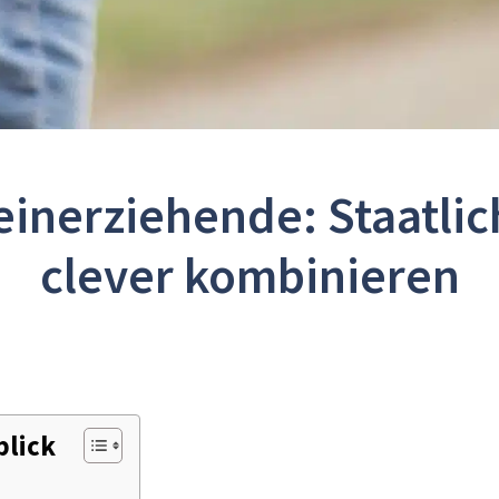
leinerziehende: Staatli
clever kombinieren
blick