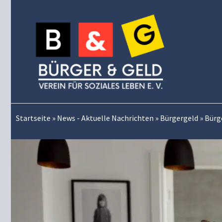
Zum
Inhalt
springen
Startseite
»
News - Aktuelle Nachrichten
»
Bürgergeld
»
Bürge