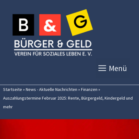
Zum
Inhalt
springen
Menü
Startseite
»
News - Aktuelle Nachrichten
»
Finanzen
»
Auszahlungstermine Februar 2025: Rente, Bürgergeld, Kindergeld und
mehr