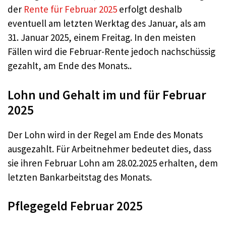
der
Rente für Februar 2025
erfolgt deshalb
eventuell am letzten Werktag des Januar, als am
31. Januar 2025, einem Freitag. In den meisten
Fällen wird die Februar-Rente jedoch nachschüssig
gezahlt, am Ende des Monats..
Lohn und Gehalt im und für Februar
2025
Der Lohn wird in der Regel am Ende des Monats
ausgezahlt. Für Arbeitnehmer bedeutet dies, dass
sie ihren Februar Lohn am 28.02.2025 erhalten, dem
letzten Bankarbeitstag des Monats.
Pflegegeld Februar 2025