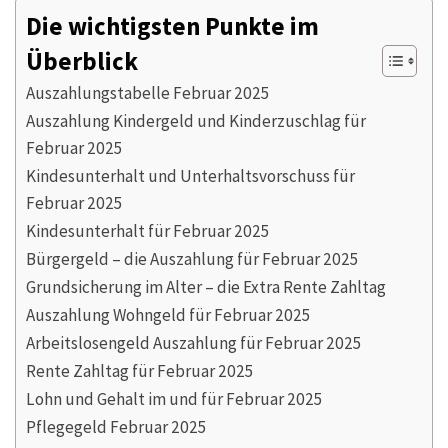
Die wichtigsten Punkte im
Überblick
Auszahlungstabelle Februar 2025
Auszahlung Kindergeld und Kinderzuschlag für
Februar 2025
Kindesunterhalt und Unterhaltsvorschuss für
Februar 2025
Kindesunterhalt für Februar 2025
Bürgergeld – die Auszahlung für Februar 2025
Grundsicherung im Alter – die Extra Rente Zahltag
Auszahlung Wohngeld für Februar 2025
Arbeitslosengeld Auszahlung für Februar 2025
Rente Zahltag für Februar 2025
Lohn und Gehalt im und für Februar 2025
Pflegegeld Februar 2025