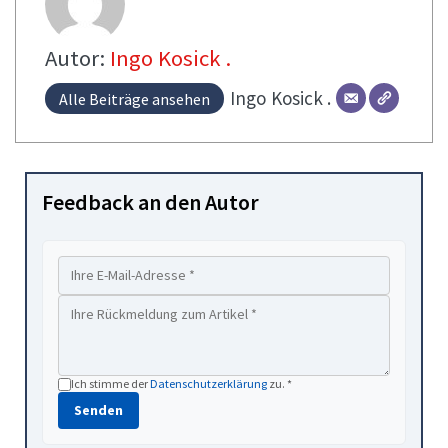
Autor:
Ingo Kosick .
Ingo
Kosick .
Alle Beiträge ansehen
Feedback an den Autor
Ich stimme der
Datenschutzerklärung
zu. *
Senden