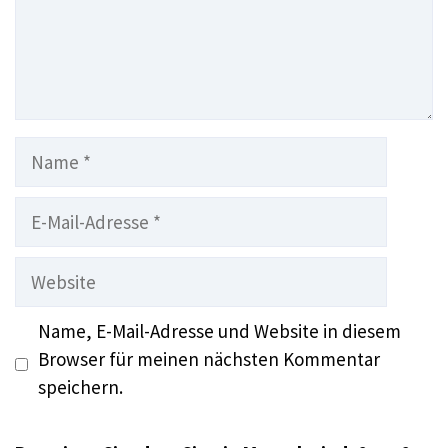
Name
E-
Mail-
Adresse
Website
Name, E-Mail-Adresse und Website in diesem
Browser für meinen nächsten Kommentar
speichern.