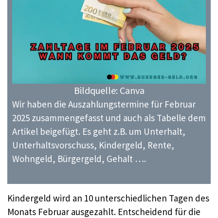
Bildquelle: Canva
Wir haben die Auszahlungstermine für Februar
2025 zusammengefasst und auch als Tabelle dem
Artikel beigefügt. Es geht z.B. um Unterhalt,
Unterhaltsvorschuss, Kindergeld, Rente,
Wohngeld, Bürgergeld, Gehalt ….
Kindergeld wird an 10 unterschiedlichen Tagen des
Monats Februar ausgezahlt. Entscheidend für die