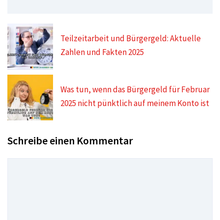
Teilzeitarbeit und Bürgergeld: Aktuelle
Zahlen und Fakten 2025
Was tun, wenn das Bürgergeld für Februar
2025 nicht pünktlich auf meinem Konto ist
Schreibe einen Kommentar
Kommentar