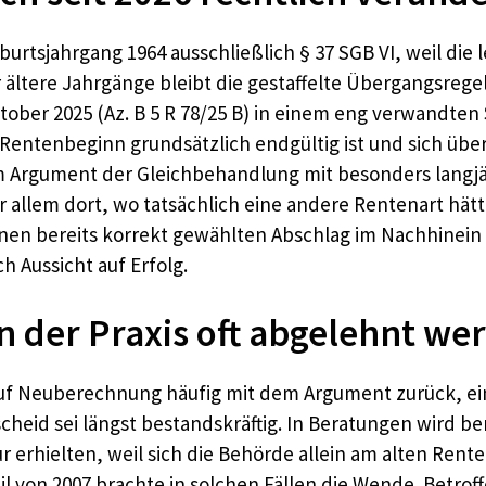
Geburtsjahrgang 1964 ausschließlich § 37 SGB VI, weil d
r ältere Jahrgänge bleibt die gestaffelte Übergangsrege
ober 2025 (Az. B 5 R 78/25 B) in einem eng verwandten 
 Rentenbeginn grundsätzlich endgültig ist und sich üb
m Argument der Gleichbehandlung mit besonders langjäh
or allem dort, wo tatsächlich eine andere Rentenart hät
inen bereits korrekt gewählten Abschlag im Nachhinein
 Aussicht auf Erfolg.
 der Praxis oft abgelehnt we
f Neuberechnung häufig mit dem Argument zurück, ein
heid sei längst bestandskräftig. In Beratungen wird be
rhielten, weil sich die Behörde allein am alten Renten
l von 2007 brachte in solchen Fällen die Wende. Betro