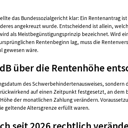
 stellte das Bundessozialgericht klar: Ein Rentenantrag i
deres angekreuzt wurde. Entscheidend ist allein, welch
el wird als Meistbegünstigungsprinzip bezeichnet. Wird
ursprünglichen Rentenbeginn lag, muss die Rentenversi
l gewesen wäre.
dB über die Rentenhöhe ents
lungsdatum des Schwerbehindertenausweises, sondern d
 rückwirkend auf einen Zeitpunkt festgesetzt, an dem 
 Höhe der monatlichen Zahlung verändern. Voraussetzun
e geltende Altersgrenze erfüllt waren.
ch seit 2026 rechtlich verände