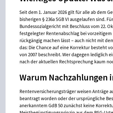
Seit dem 1. Januar 2026 gilt für alle ab dem 
bisherigen § 236a SGB VI ausgelaufen sind. Fü
Bundessozialgericht mit Beschluss vom 22. Okt
festgelegter Rentenabschlag bei vorzeitigem
rückgängig machen lässt – auch nicht mit de
das: Die Chance auf eine Korrektur besteht v
von 2007 beschreibt. Wer dagegen lediglich e
nach der aktuellen Rechtsprechung kaum noch
Warum Nachzahlungen in
Rentenversicherungsträger weisen Anträge au
beantragt worden oder der ursprüngliche Besc
anerkanntem GdB 50 zunächst keine Korrektur e
Meistbegünstigungsprinzip aus dem BSG-Urtei