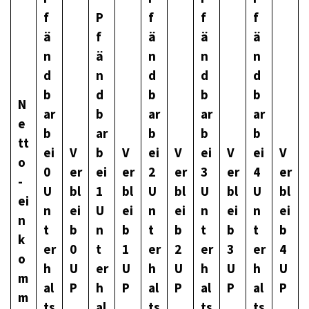
f
P
f
f
f
ä
f
ä
ä
ä
n
ä
n
n
n
d
n
d
d
d
b
d
b
b
b
N
ar
b
ar
ar
ar
e
b
ar
b
b
b
tt
ei
V
b
V
ei
V
ei
V
ei
V
o
0
er
ei
er
2
er
3
er
4
er
-
U
bl
1
bl
U
bl
U
bl
U
bl
ei
n
ei
U
ei
n
ei
n
ei
n
ei
n
t
b
n
b
t
b
t
b
t
b
k
er
0
t
1
er
2
er
3
er
4
o
h
U
er
U
h
U
h
U
h
U
m
al
P
h
P
al
P
al
P
al
P
m
ts
al
ts
ts
ts