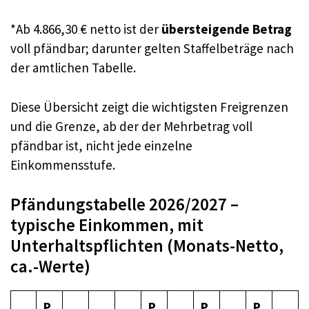
*Ab 4.866,30 € netto ist der
übersteigende Betrag
voll pfändbar; darunter gelten Staffelbeträge nach
der amtlichen Tabelle.
Diese Übersicht zeigt die wichtigsten Freigrenzen
und die Grenze, ab der der Mehrbetrag voll
pfändbar ist, nicht jede einzelne
Einkommensstufe.
Pfändungstabelle 2026/2027 –
typische Einkommen, mit
Unterhaltspflichten (Monats-Netto,
ca.-Werte)
P
P
P
P