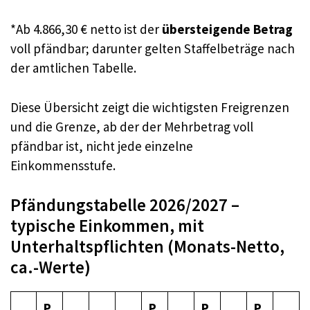
*Ab 4.866,30 € netto ist der
übersteigende Betrag
voll pfändbar; darunter gelten Staffelbeträge nach
der amtlichen Tabelle.
Diese Übersicht zeigt die wichtigsten Freigrenzen
und die Grenze, ab der der Mehrbetrag voll
pfändbar ist, nicht jede einzelne
Einkommensstufe.
Pfändungstabelle 2026/2027 –
typische Einkommen, mit
Unterhaltspflichten (Monats-Netto,
ca.-Werte)
P
P
P
P