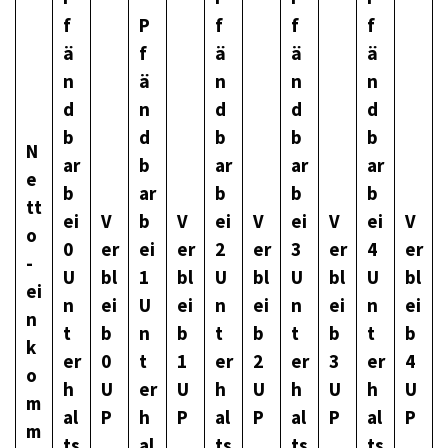
f
P
f
f
f
ä
f
ä
ä
ä
n
ä
n
n
n
d
n
d
d
d
b
d
b
b
b
N
ar
b
ar
ar
ar
e
b
ar
b
b
b
tt
ei
V
b
V
ei
V
ei
V
ei
V
o
0
er
ei
er
2
er
3
er
4
er
-
U
bl
1
bl
U
bl
U
bl
U
bl
ei
n
ei
U
ei
n
ei
n
ei
n
ei
n
t
b
n
b
t
b
t
b
t
b
k
er
0
t
1
er
2
er
3
er
4
o
h
U
er
U
h
U
h
U
h
U
m
al
P
h
P
al
P
al
P
al
P
m
ts
al
ts
ts
ts