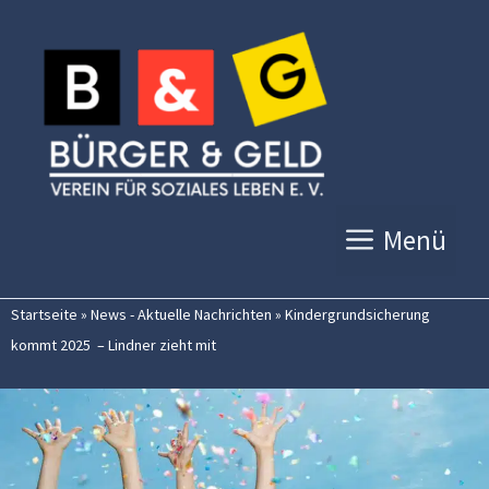
Zum
Inhalt
springen
Menü
Startseite
»
News - Aktuelle Nachrichten
»
Kindergrundsicherung
kommt 2025 – Lindner zieht mit