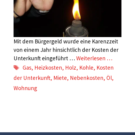
Mit dem Bürgergeld wurde eine Karenzzeit
von einem Jahr hinsichtlich der Kosten der
Unterkunft eingeführt …
Weiterlesen …
Schlagwörter
Gas
,
Heizkosten
,
Holz
,
Kohle
,
Kosten
der Unterkunft
,
Miete
,
Nebenkosten
,
Öl
,
Wohnung