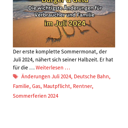
Der erste komplette Sommermonat, der
Juli 2024, nähert sich seiner Halbzeit. Er hat
für die …
Weiterlesen …
Schlagwörter
Änderungen Juli 2024
,
Deutsche Bahn
,
Familie
,
Gas
,
Mautpflicht
,
Rentner
,
Sommerferien 2024