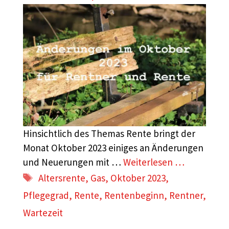
Hinsichtlich des Themas Rente bringt der
Monat Oktober 2023 einiges an Änderungen
und Neuerungen mit …
Weiterlesen …
Schlagwörter
Altersrente
,
Gas
,
Oktober 2023
,
Pflegegrad
,
Rente
,
Rentenbeginn
,
Rentner
,
Wartezeit