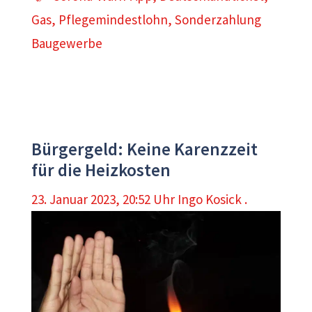
Gas
,
Pflegemindestlohn
,
Sonderzahlung
Baugewerbe
Bürgergeld: Keine Karenzzeit
für die Heizkosten
23. Januar 2023, 20:52 Uhr
Ingo Kosick .