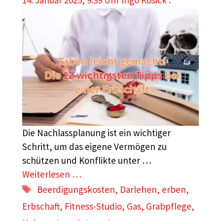
14. Januar 2025, 9:39 Uhr
Ingo Kosick .
Die Nachlassplanung ist ein wichtiger
Schritt, um das eigene Vermögen zu
schützen und Konflikte unter …
Weiterlesen …
Schlagwörter
Beerdigungskosten
,
Darlehen
,
erben
,
Erbschaft
,
Fitness-Studio
,
Gas
,
Grabpflege
,