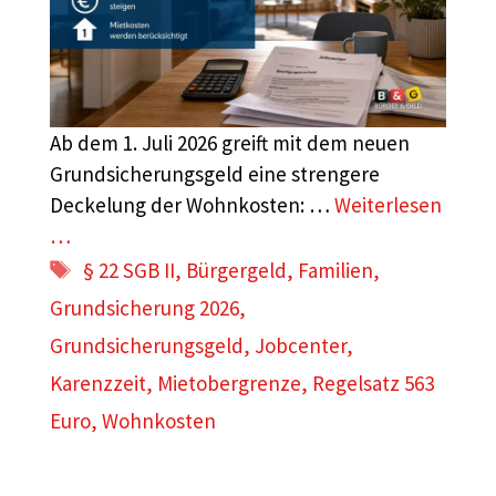
Ab dem 1. Juli 2026 greift mit dem neuen
Grundsicherungsgeld eine strengere
Deckelung der Wohnkosten: …
Weiterlesen
…
Schlagwörter
§ 22 SGB II
,
Bürgergeld
,
Familien
,
Grundsicherung 2026
,
Grundsicherungsgeld
,
Jobcenter
,
Karenzzeit
,
Mietobergrenze
,
Regelsatz 563
Euro
,
Wohnkosten