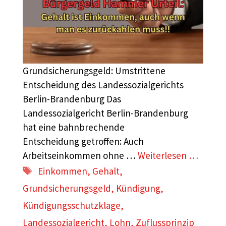
Grundsicherungsgeld: Umstrittene
Entscheidung des Landessozialgerichts
Berlin-Brandenburg Das
Landessozialgericht Berlin-Brandenburg
hat eine bahnbrechende
Entscheidung getroffen: Auch
Arbeitseinkommen ohne …
Weiterlesen …
Schlagwörter
Einkommen
,
Gehalt
,
Grundsicherungsgeld
,
Kündigung
,
Kündigungsschutzklage
,
Landessozialgericht
,
Lohn
,
Zuflussprinzip