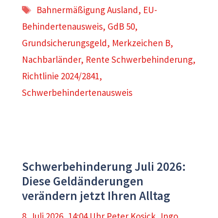
Schlagwörter
Bahnermäßigung Ausland
,
EU-
Behindertenausweis
,
GdB 50
,
Grundsicherungsgeld
,
Merkzeichen B
,
Nachbarländer
,
Rente Schwerbehinderung
,
Richtlinie 2024/2841
,
Schwerbehindertenausweis
Schwerbehinderung Juli 2026:
Diese Geldänderungen
verändern jetzt Ihren Alltag
8. Juli 2026, 14:04 Uhr
Peter Kosick
,
Ingo