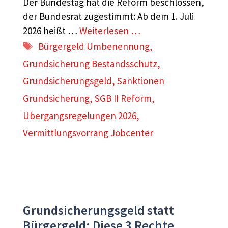
Der Bundestag hat die Reform beschlossen,
der Bundesrat zugestimmt: Ab dem 1. Juli
2026 heißt …
Weiterlesen …
Schlagwörter
Bürgergeld Umbenennung
,
Grundsicherung Bestandsschutz
,
Grundsicherungsgeld
,
Sanktionen
Grundsicherung
,
SGB II Reform
,
Übergangsregelungen 2026
,
Vermittlungsvorrang Jobcenter
Grundsicherungsgeld statt
Bürgergeld: Diese 3 Rechte