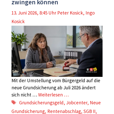
zwingen können
13. Juni 2026, 8:45 Uhr
Peter Kosick
,
Ingo
Kosick
Mit der Umstellung vom Bürgergeld auf die
neue Grundsicherung ab Juli 2026 ändert
sich nicht …
Weiterlesen …
Schlagwörter
Grundsicherungsgeld
,
Jobcenter
,
Neue
Grundsicherung
,
Rentenabschlag
,
SGB II
,