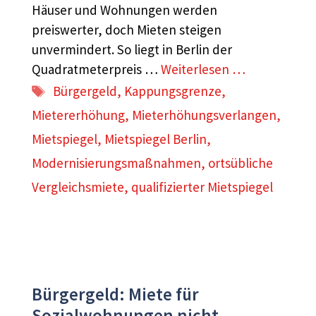
Häuser und Wohnungen werden
preiswerter, doch Mieten steigen
unvermindert. So liegt in Berlin der
Quadratmeterpreis …
Weiterlesen …
Schlagwörter
Bürgergeld
,
Kappungsgrenze
,
Mietererhöhung
,
Mieterhöhungsverlangen
,
Mietspiegel
,
Mietspiegel Berlin
,
Modernisierungsmaßnahmen
,
ortsübliche
Vergleichsmiete
,
qualifizierter Mietspiegel
Bürgergeld: Miete für
Sozialwohnungen nicht