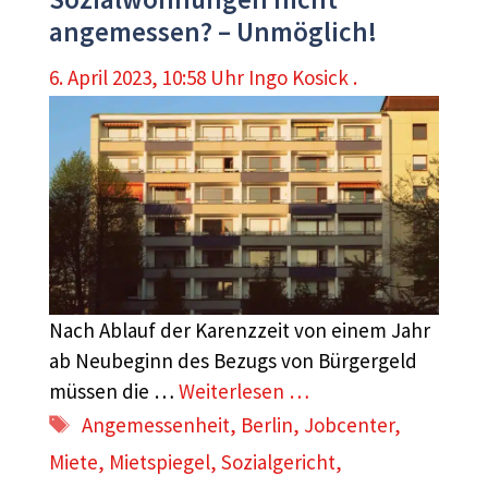
angemessen? – Unmöglich!
6. April 2023, 10:58 Uhr
Ingo Kosick .
Nach Ablauf der Karenzzeit von einem Jahr
ab Neubeginn des Bezugs von Bürgergeld
müssen die …
Weiterlesen …
Schlagwörter
Angemessenheit
,
Berlin
,
Jobcenter
,
Miete
,
Mietspiegel
,
Sozialgericht
,