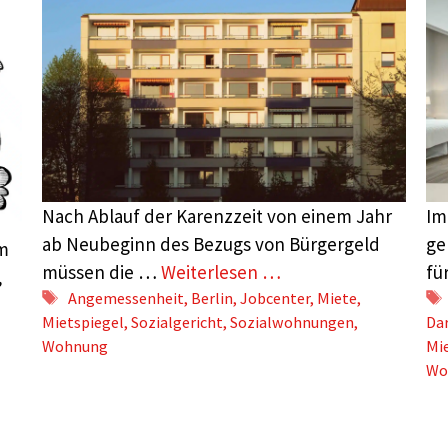
Nach Ablauf der Karenzzeit von einem Jahr
Im
ab Neubeginn des Bezugs von Bürgergeld
ge
em
müssen die …
Weiterlesen …
fü
,
Schlagwörter
Angemessenheit
,
Berlin
,
Jobcenter
,
Miete
,
Mietspiegel
,
Sozialgericht
,
Sozialwohnungen
,
Da
Wohnung
Mi
Wo