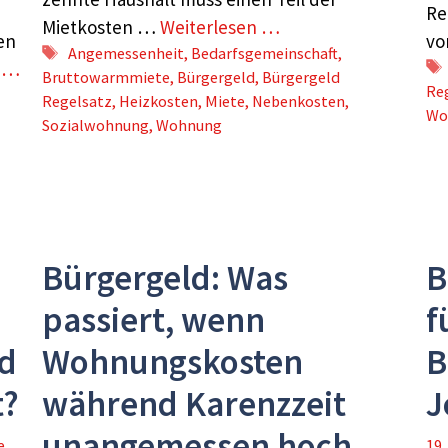
Re
Mietkosten …
Weiterlesen …
en
vo
Schlagwörter
Angemessenheit
,
Bedarfsgemeinschaft
,
n …
Bruttowarmmiete
,
Bürgergeld
,
Bürgergeld
Re
Regelsatz
,
Heizkosten
,
Miete
,
Nebenkosten
,
Wo
Sozialwohnung
,
Wohnung
Bürgergeld: Was
B
passiert, wenn
f
d
Wohnungskosten
B
t?
während Karenzzeit
J
unangemessen hoch
e
19.