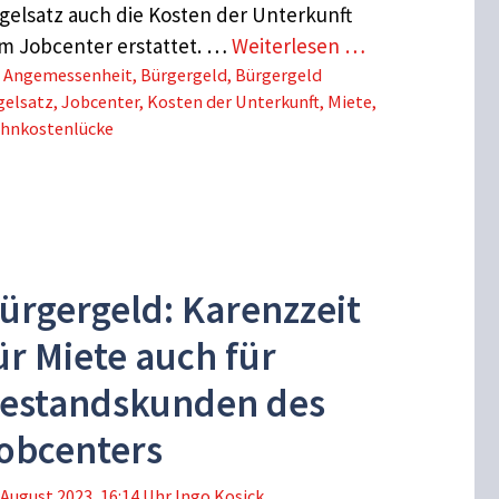
gelsatz auch die Kosten der Unterkunft
m Jobcenter erstattet. …
Weiterlesen …
Schlagwörter
Angemessenheit
,
Bürgergeld
,
Bürgergeld
gelsatz
,
Jobcenter
,
Kosten der Unterkunft
,
Miete
,
hnkostenlücke
ürgergeld: Karenzzeit
ür Miete auch für
estandskunden des
obcenters
 August 2023, 16:14 Uhr
Ingo Kosick .