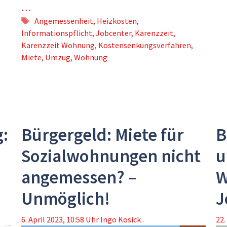
…
Schlagwörter
Angemessenheit
,
Heizkosten
,
Informationspflicht
,
Jobcenter
,
Karenzzeit
,
Karenzzeit Wohnung
,
Kostensenkungsverfahren
,
Miete
,
Umzug
,
Wohnung
:
Bürgergeld: Miete für
B
Sozialwohnungen nicht
u
angemessen? –
W
Unmöglich!
J
6. April 2023, 10:58 Uhr
Ingo Kosick .
22.