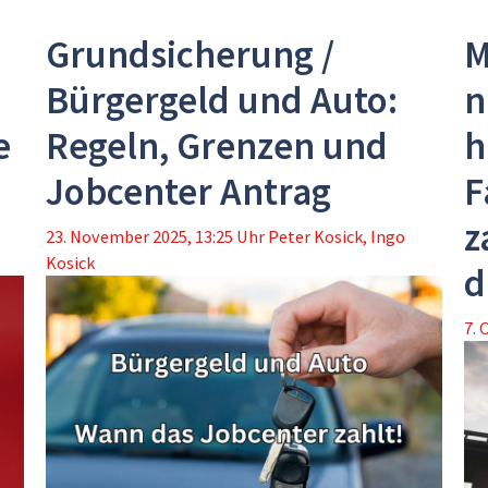
Grundsicherung /
M
Bürgergeld und Auto:
n
e
Regeln, Grenzen und
h
Jobcenter Antrag
F
z
23. November 2025, 13:25 Uhr
Peter Kosick
,
Ingo
Kosick
d
7. 