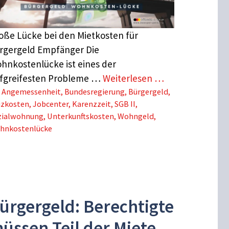
oße Lücke bei den Mietkosten für
rgergeld Empfänger Die
hnkostenlücke ist eines der
efgreifesten Probleme …
Weiterlesen …
Schlagwörter
Angemessenheit
,
Bundesregierung
,
Bürgergeld
,
izkosten
,
Jobcenter
,
Karenzzeit
,
SGB II
,
zialwohnung
,
Unterkunftskosten
,
Wohngeld
,
hnkostenlücke
ürgergeld: Berechtigte
üssen Teil der Miete