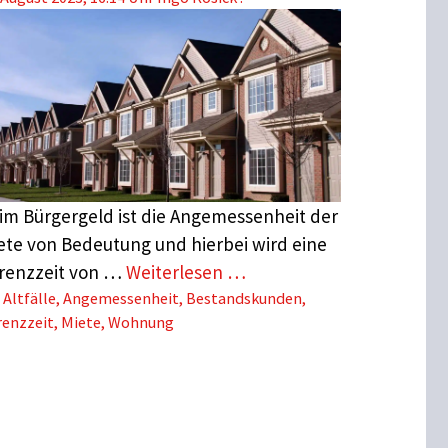
im Bürgergeld ist die Angemessenheit der
ete von Bedeutung und hierbei wird eine
renzzeit von …
Weiterlesen …
Schlagwörter
Altfälle
,
Angemessenheit
,
Bestandskunden
,
renzzeit
,
Miete
,
Wohnung