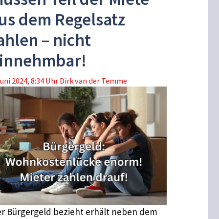
us dem Regelsatz
ahlen – nicht
innehmbar!
Juni 2024, 8:34 Uhr
Dirk van der Temme
r Bürgergeld bezieht erhält neben dem