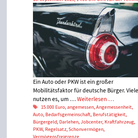
Ein Auto oder PKW ist ein großer
Mobilitätsfaktor für deutsche Bürger. Viel
nutzen es, um …
Weiterlesen …
Schlagwörter
15.000 Euro
,
angemessen
,
Angemessenheit
,
Auto
,
Bedarfsgemeinschaft
,
Berufstätigkeit
,
Bürgergeld
,
Darlehen
,
Jobcenter
,
Kraftfahrzeug
,
PKW
,
Regelsatz
,
Schonvermögen
,
Vermögensfreigrenze