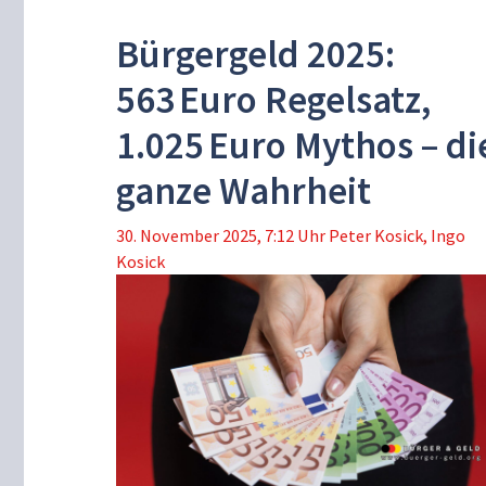
Bürgergeld 2025:
563 Euro Regelsatz,
1.025 Euro Mythos – di
ganze Wahrheit
30. November 2025, 7:12 Uhr
Peter Kosick
,
Ingo
Kosick