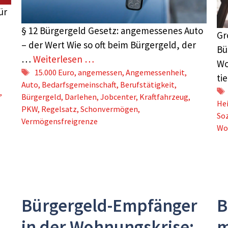
ür
§ 12 Bürgergeld Gesetz: angemessenes Auto
Gr
– der Wert Wie so oft beim Bürgergeld, der
Bü
…
Weiterlesen …
Wo
Schlagwörter
15.000 Euro
,
angemessen
,
Angemessenheit
,
ti
Auto
,
Bedarfsgemeinschaft
,
Berufstätigkeit
,
,
Bürgergeld
,
Darlehen
,
Jobcenter
,
Kraftfahrzeug
,
He
PKW
,
Regelsatz
,
Schonvermögen
,
So
Vermögensfreigrenze
Wo
Bürgergeld-Empfänger
B
in der Wohnungskrise:
m