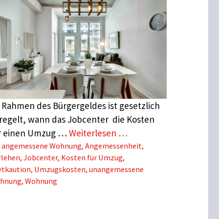
 Rahmen des Bürgergeldes ist gesetzlich
regelt, wann das Jobcenter die Kosten
r einen Umzug …
Weiterlesen …
Schlagwörter
angemessene Wohnung
,
Angemessenheit
,
rlehen
,
Jobcenter
,
Kosten für Umzug
,
etkaution
,
Umzugskosten
,
unangemessene
hnung
,
Wohnung