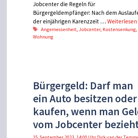
Jobcenter die Regeln für
Bürgergeldempfänger: Nach dem Auslauf
der einjährigen Karenzzeit …
Weiterlese
Schlagwörter
Angemessenheit
,
Jobcenter
,
Kostensenkung
,
Wohnung
Bürgergeld: Darf man
ein Auto besitzen oder
kaufen, wenn man Gel
vom Jobcenter bezieh
15. September 2023, 14:00 Uhr
Dirk van der Temm