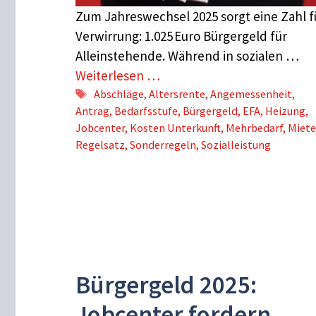
Zum Jahreswechsel 2025 sorgt eine Zahl f
Verwirrung: 1.025 Euro Bürgergeld für
Alleinstehende. Während in sozialen …
Weiterlesen …
Schlagwörter
Abschläge
,
Altersrente
,
Angemessenheit
,
Antrag
,
Bedarfsstufe
,
Bürgergeld
,
EFA
,
Heizung
,
Jobcenter
,
Kosten Unterkunft
,
Mehrbedarf
,
Miete
Regelsatz
,
Sonderregeln
,
Sozialleistung
Bürgergeld 2025:
Jobcenter fordern