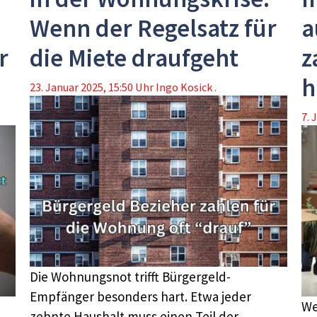
Wenn der Regelsatz für
a
r
die Miete draufgeht
z
h
23. Januar 2025, 15:50 Uhr
Ingo Kosick .
7. 
Die Wohnungsnot trifft Bürgergeld-
Empfänger besonders hart. Etwa jeder
We
zehnte Haushalt muss einen Teil der