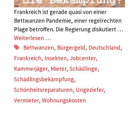
Frankreich ist gerade quasi von einer
Bettwanzen Pandemie, einer regelrechten
Plage betroffen. Die Regierung diskutiert …
Weiterlesen …
Schlagwörter
Bettwanzen
,
Bürgergeld
,
Deutschland
,
Frankreich
,
Insekten
,
Jobcenter
,
Kammerjäger
,
Mieter
,
Schädlinge
,
Schädlingsbekämpfung
,
Schönheitsreparaturen
,
Ungeziefer
,
Vermieter
,
Wohnungskosten