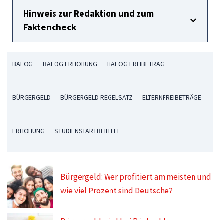
Hinweis zur Redaktion und zum
Faktencheck
BAFÖG
BAFÖG ERHÖHUNG
BAFÖG FREIBETRÄGE
BÜRGERGELD
BÜRGERGELD REGELSATZ
ELTERNFREIBETRÄGE
ERHÖHUNG
STUDIENSTARTBEIHILFE
Bürgergeld: Wer profitiert am meisten und
wie viel Prozent sind Deutsche?