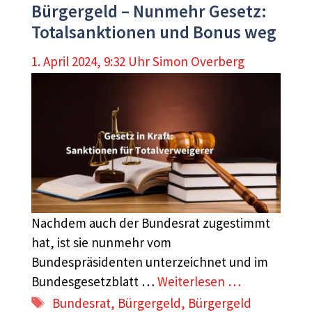
Bürgergeld – Nunmehr Gesetz:
Totalsanktionen und Bonus weg
1. April 2024, 9:32 Uhr
Simon Overberg
Nachdem auch der Bundesrat zugestimmt
hat, ist sie nunmehr vom
Bundespräsidenten unterzeichnet und im
Bundesgesetzblatt …
Weiterlesen …
Schlagwörter
Bundesrat
,
Bürgergeld
,
Bürgergeld