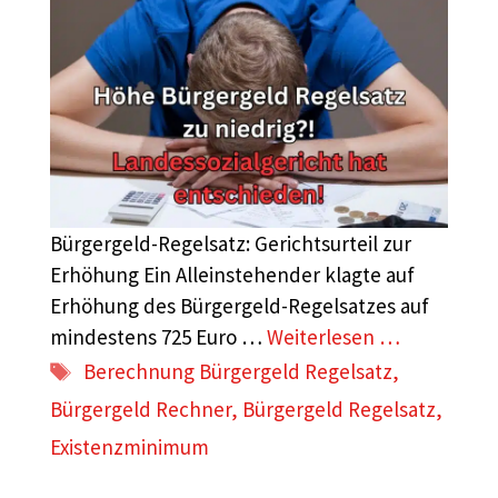
Bürgergeld-Regelsatz: Gerichtsurteil zur
Erhöhung Ein Alleinstehender klagte auf
Erhöhung des Bürgergeld-Regelsatzes auf
mindestens 725 Euro …
Weiterlesen …
Schlagwörter
Berechnung Bürgergeld Regelsatz
,
Bürgergeld Rechner
,
Bürgergeld Regelsatz
,
Existenzminimum