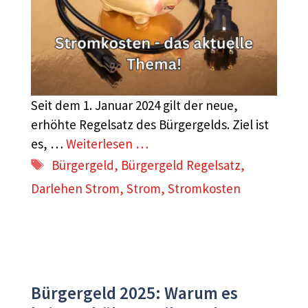
Seit dem 1. Januar 2024 gilt der neue,
erhöhte Regelsatz des Bürgergelds. Ziel ist
es, …
Weiterlesen …
Schlagwörter
Bürgergeld
,
Bürgergeld Regelsatz
,
Darlehen Strom
,
Strom
,
Stromkosten
Bürgergeld 2025: Warum es