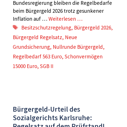
Bundesregierung bleiben die Regelbedarfe
beim Bürgergeld 2026 trotz gesunkener
Inflation auf …
Weiterlesen …
Schlagwörter
Besitzschutzregelung
,
Bürgergeld 2026
,
Bürgergeld Regelsatz
,
Neue
Grundsicherung
,
Nullrunde Bürgergeld
,
Regelbedarf 563 Euro
,
Schonvermögen
15000 Euro
,
SGB II
Bürgergeld-Urteil des
Sozialgerichts Karlsruhe:
Regelsatz auf dem Prüfstand!