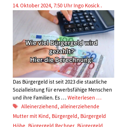
14. Oktober 2024, 7:50 Uhr
Ingo Kosick .
Das Bürgergeld ist seit 2023 die staatliche
Sozialleistung für erwerbsfähige Menschen
und ihre Familien. Es …
Weiterlesen …
Schlagwörter
Alleinerziehend
,
alleinerziehende
Mutter mit Kind
,
Bürgergeld
,
Bürgergeld
Höhe
,
Bürgergeld Rechner
,
Bürgergeld