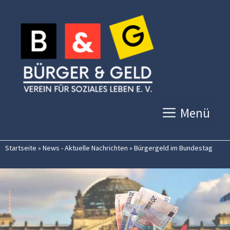
Zum
Inhalt
springen
Menü
Startseite
»
News - Aktuelle Nachrichten
»
Bürgergeld im Bundestag