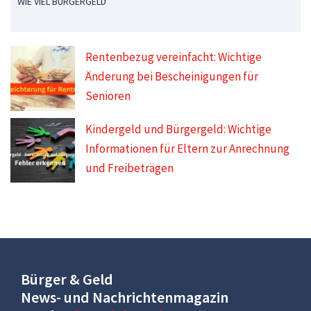
WIE VIEL BÜRGERGELD
Rentenbezug vereinfacht: Wichtige
Änderung bei Bescheinigungen für
Senioren
Kindergeld und Bürgergeld: Wichtige
Informationen für Eltern zur Anrechnung
und Freibeträgen
Bürger & Geld
News- und Nachrichtenmagazin