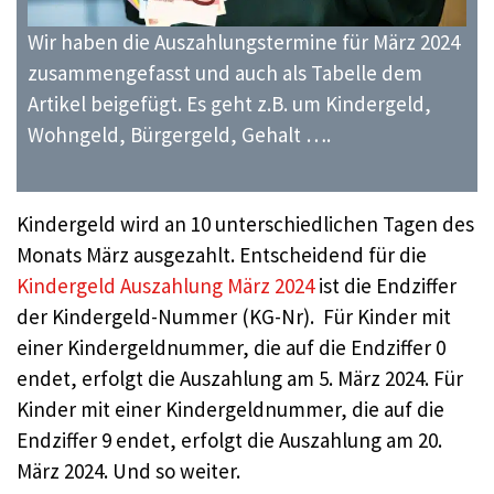
Wir haben die Auszahlungstermine für März 2024
zusammengefasst und auch als Tabelle dem
Artikel beigefügt. Es geht z.B. um Kindergeld,
Wohngeld, Bürgergeld, Gehalt ….
Kindergeld wird an 10 unterschiedlichen Tagen des
Monats März ausgezahlt. Entscheidend für die
Kindergeld Auszahlung März 2024
ist die Endziffer
der Kindergeld-Nummer (KG-Nr). Für Kinder mit
einer Kindergeldnummer, die auf die Endziffer 0
endet, erfolgt die Auszahlung am 5. März 2024. Für
Kinder mit einer Kindergeldnummer, die auf die
Endziffer 9 endet, erfolgt die Auszahlung am 20.
März 2024. Und so weiter.