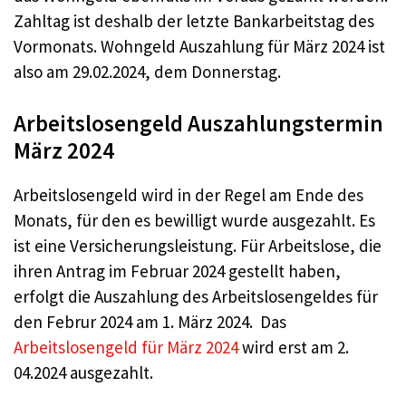
Zahltag ist deshalb der letzte Bankarbeitstag des
Vormonats. Wohngeld Auszahlung für März 2024 ist
also am 29.02.2024, dem Donnerstag.
Arbeitslosengeld Auszahlungstermin
März 2024
Arbeitslosengeld wird in der Regel am Ende des
Monats, für den es bewilligt wurde ausgezahlt. Es
ist eine Versicherungsleistung. Für Arbeitslose, die
ihren Antrag im Februar 2024 gestellt haben,
erfolgt die Auszahlung des Arbeitslosengeldes für
den Februr 2024 am 1. März 2024. Das
Arbeitslosengeld für März 2024
wird erst am 2.
04.2024 ausgezahlt.