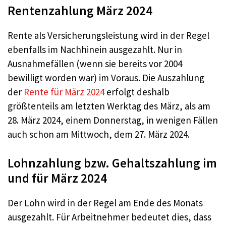
Rentenzahlung März 2024
Rente als Versicherungsleistung wird in der Regel
ebenfalls im Nachhinein ausgezahlt. Nur in
Ausnahmefällen (wenn sie bereits vor 2004
bewilligt worden war) im Voraus. Die Auszahlung
der
Rente für März 2024
erfolgt deshalb
größtenteils am letzten Werktag des März, als am
28. März 2024, einem Donnerstag, in wenigen Fällen
auch schon am Mittwoch, dem 27. März 2024.
Lohnzahlung bzw. Gehaltszahlung im
und für März 2024
Der Lohn wird in der Regel am Ende des Monats
ausgezahlt. Für Arbeitnehmer bedeutet dies, dass