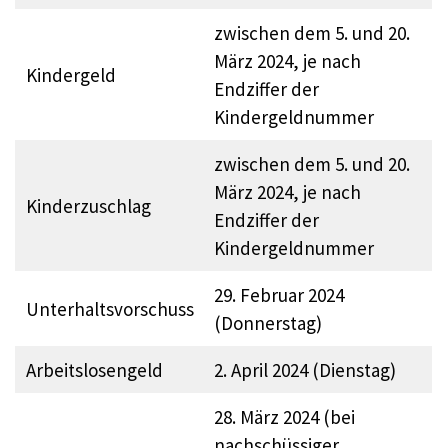
zwischen dem 5. und 20.
März 2024, je nach
Kindergeld
Endziffer der
Kindergeldnummer
zwischen dem 5. und 20.
März 2024, je nach
Kinderzuschlag
Endziffer der
Kindergeldnummer
29. Februar 2024
Unterhaltsvorschuss
(Donnerstag)
Arbeitslosengeld
2. April 2024 (Dienstag)
28. März 2024 (bei
nachschüssiger