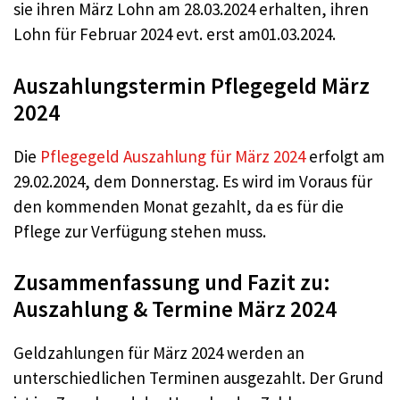
sie ihren März Lohn am 28.03.2024 erhalten, ihren
Lohn für Februar 2024 evt. erst am01.03.2024.
Auszahlungstermin Pflegegeld März
2024
Die
Pflegegeld Auszahlung für März 2024
erfolgt am
29.02.2024, dem Donnerstag. Es wird im Voraus für
den kommenden Monat gezahlt, da es für die
Pflege zur Verfügung stehen muss.
Zusammenfassung und Fazit zu:
Auszahlung & Termine März 2024
Geldzahlungen für März 2024 werden an
unterschiedlichen Terminen ausgezahlt. Der Grund