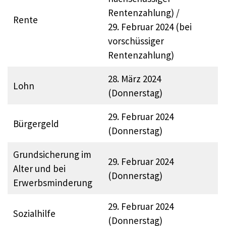
Rentenzahlung) /
Rente
29. Februar 2024 (bei
vorschüssiger
Rentenzahlung)
28. März 2024
Lohn
(Donnerstag)
29. Februar 2024
Bürgergeld
(Donnerstag)
Grundsicherung im
29. Februar 2024
Alter und bei
(Donnerstag)
Erwerbsminderung
29. Februar 2024
Sozialhilfe
(Donnerstag)