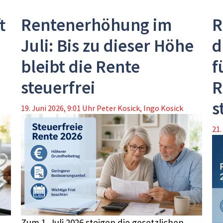
t
Rentenerhöhung im
R
Juli: Bis zu dieser Höhe
d
bleibt die Rente
f
steuerfrei
R
s
19. Juni 2026, 9:01 Uhr
Peter Kosick
,
Ingo Kosick
21.
Zum 1. Juli 2026 steigen die gesetzlichen