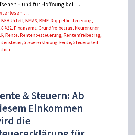
fsehen – und für Hoffnung bei …
iterlesen …
Schlagwörter
BFH Urteil
,
BMAS
,
BMF
,
Doppelbesteuerung
,
tG §22
,
Finanzamt
,
Grundfreibetrag
,
Neurentner
26
,
Rente
,
Rentenbesteuerung
,
Rentenfreibetrag
,
ntensteuer
,
Steuererklärung Rente
,
Steuerurteil
ntner
ente & Steuern: Ab
iesem Einkommen
ird die
teuererklärung für