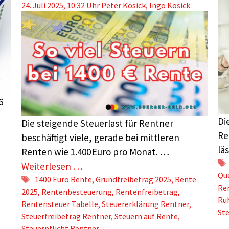
24. Juli 2025, 10:32 Uhr
Peter Kosick
,
Ingo Kosick
6
Di
Die steigende Steuerlast für Rentner
Re
beschäftigt viele, gerade bei mittleren
lä
Renten wie 1.400 Euro pro Monat. …
Weiterlesen …
Qu
Schlagwörter
1400 Euro Rente
,
Grundfreibetrag 2025
,
Rente
Re
2025
,
Rentenbesteuerung
,
Rentenfreibetrag
,
Ru
Rentensteuer Tabelle
,
Steuererklärung Rentner
,
St
Steuerfreibetrag Rentner
,
Steuern auf Rente
,
Steuerpflicht Rentner