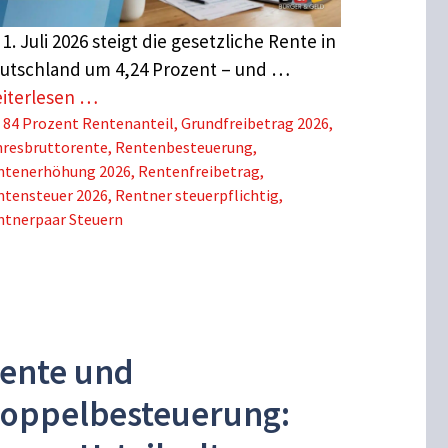
 1. Juli 2026 steigt die gesetzliche Rente in
utschland um 4,24 Prozent – und …
iterlesen …
Schlagwörter
84 Prozent Rentenanteil
,
Grundfreibetrag 2026
,
hresbruttorente
,
Rentenbesteuerung
,
ntenerhöhung 2026
,
Rentenfreibetrag
,
ntensteuer 2026
,
Rentner steuerpflichtig
,
ntnerpaar Steuern
ente und
oppelbesteuerung: