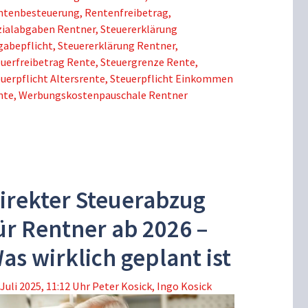
ntenbesteuerung
,
Rentenfreibetrag
,
zialabgaben Rentner
,
Steuererklärung
gabepflicht
,
Steuererklärung Rentner
,
uerfreibetrag Rente
,
Steuergrenze Rente
,
uerpflicht Altersrente
,
Steuerpflicht Einkommen
nte
,
Werbungskostenpauschale Rentner
irekter Steuerabzug
ür Rentner ab 2026 –
as wirklich geplant ist
 Juli 2025, 11:12 Uhr
Peter Kosick
,
Ingo Kosick