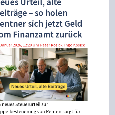
eues Urteil, alte
eiträge – so holen
entner sich jetzt Geld
om Finanzamt zurück
 Januar 2026, 12:20 Uhr
Peter Kosick
,
Ingo Kosick
n neues Steuerurteil zur
ppelbesteuerung von Renten sorgt für