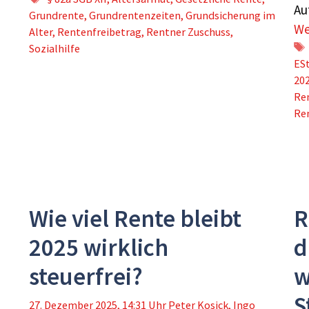
Au
Grundrente
,
Grundrentenzeiten
,
Grundsicherung im
We
Alter
,
Rentenfreibetrag
,
Rentner Zuschuss
,
Sozialhilfe
ES
20
Re
Re
Wie viel Rente bleibt
R
2025 wirklich
d
steuerfrei?
w
S
27. Dezember 2025, 14:31 Uhr
Peter Kosick
,
Ingo