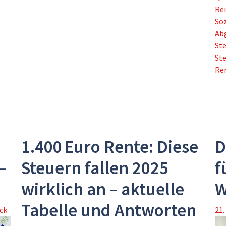
Re
So
Ab
Ste
Ste
Re
1.400 Euro Rente: Diese
D
–
Steuern fallen 2025
f
wirklich an – aktuelle
W
Tabelle und Antworten
ck
21.