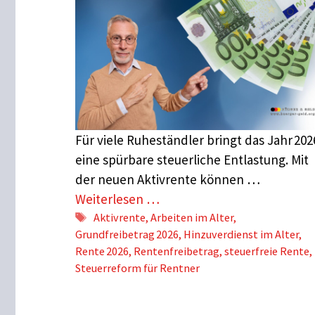
Für viele Ruheständler bringt das Jahr 202
eine spürbare steuerliche Entlastung. Mit
der neuen Aktivrente können …
Weiterlesen …
Schlagwörter
Aktivrente
,
Arbeiten im Alter
,
Grundfreibetrag 2026
,
Hinzuverdienst im Alter
,
Rente 2026
,
Rentenfreibetrag
,
steuerfreie Rente
,
Steuerreform für Rentner