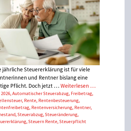
e jährliche Steuererklärung ist für viele
ntnerinnen und Rentner bislang eine
stige Pflicht. Doch jetzt …
Weiterlesen …
Schlagwörter
2026
,
Automatischer Steuerabzug
,
Freibetrag
,
ellensteuer
,
Rente
,
Rentenbesteuerung
,
ntenfreibetrag
,
Rentenversicherung
,
Rentner
,
hestand
,
Steuerabzug
,
Steueränderung
,
euererklärung
,
Steuern Rente
,
Steuerpflicht