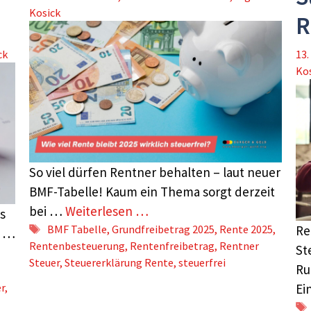
Kosick
R
ck
13.
Ko
So viel dürfen Rentner behalten – laut neuer
BMF-Tabelle! Kaum ein Thema sorgt derzeit
bei …
Weiterlesen …
s
Schlagwörter
BMF Tabelle
,
Grundfreibetrag 2025
,
Rente 2025
,
Re
h …
Rentenbesteuerung
,
Rentenfreibetrag
,
Rentner
St
Steuer
,
Steuererklärung Rente
,
steuerfrei
Ru
r
,
E