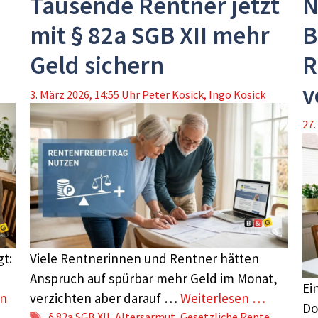
Tausende Rentner jetzt
N
mit § 82a SGB XII mehr
B
Geld sichern
R
v
3. März 2026, 14:55 Uhr
Peter Kosick
,
Ingo Kosick
27.
t:
Viele Rentnerinnen und Rentner hätten
Anspruch auf spürbar mehr Geld im Monat,
Ei
en
verzichten aber darauf …
Weiterlesen …
Do
Schlagwörter
§ 82a SGB XII
,
Altersarmut
,
Gesetzliche Rente
,