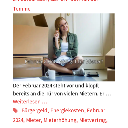
Temme
Der Februar 2024 steht vor und klopft
bereits an die Tür von vielen Mietern. Er …
Weiterlesen …
Schlagwörter
Bürgergeld
,
Energiekosten
,
Februar
2024
,
Mieter
,
Mieterhöhung
,
Mietvertrag
,