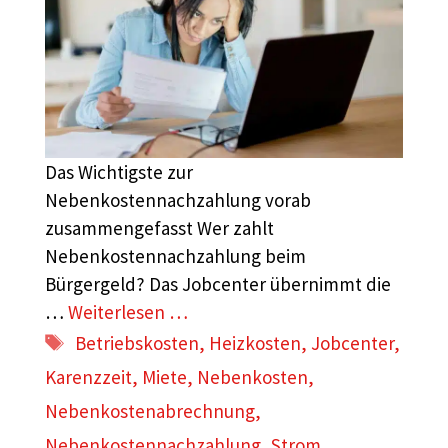
Das Wichtigste zur
Nebenkostennachzahlung vorab
zusammengefasst Wer zahlt
Nebenkostennachzahlung beim
Bürgergeld? Das Jobcenter übernimmt die
…
Weiterlesen …
Schlagwörter
Betriebskosten
,
Heizkosten
,
Jobcenter
,
Karenzzeit
,
Miete
,
Nebenkosten
,
Nebenkostenabrechnung
,
Nebenkostennachzahlung
,
Strom
,