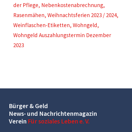
der Pflege
,
Nebenkostenabrechnung
,
Rasenmähen
,
Weihnachtsferien 2023 / 2024
,
Weinflaschen-Etiketten
,
Wohngeld
,
Wohngeld Auszahlungstermin Dezember
2023
Bürger & Geld
News- und Nachrichtenmagazin
Verein
Für soziales Leben e. V.