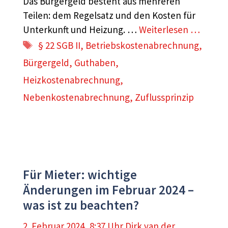
Das Bürgergeld besteht aus mehreren
Teilen: dem Regelsatz und den Kosten für
Unterkunft und Heizung. …
Weiterlesen …
Schlagwörter
§ 22 SGB II
,
Betriebskostenabrechnung
,
Bürgergeld
,
Guthaben
,
Heizkostenabrechnung
,
Nebenkostenabrechnung
,
Zuflussprinzip
Für Mieter: wichtige
Änderungen im Februar 2024 –
was ist zu beachten?
2. Februar 2024, 8:37 Uhr
Dirk van der