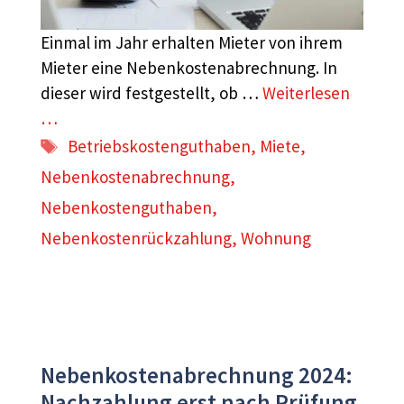
Einmal im Jahr erhalten Mieter von ihrem
Mieter eine Nebenkostenabrechnung. In
dieser wird festgestellt, ob …
Weiterlesen
…
Schlagwörter
Betriebskostenguthaben
,
Miete
,
Nebenkostenabrechnung
,
Nebenkostenguthaben
,
Nebenkostenrückzahlung
,
Wohnung
Nebenkostenabrechnung 2024:
Nachzahlung erst nach Prüfung