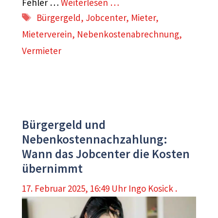
Fehler …
Weiterlesen …
Schlagwörter
Bürgergeld
,
Jobcenter
,
Mieter
,
Mieterverein
,
Nebenkostenabrechnung
,
Vermieter
Bürgergeld und
Nebenkostennachzahlung:
Wann das Jobcenter die Kosten
übernimmt
17. Februar 2025, 16:49 Uhr
Ingo Kosick .