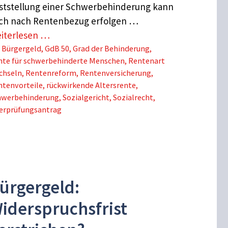
ststellung einer Schwerbehinderung kann
ch nach Rentenbezug erfolgen …
iterlesen …
Schlagwörter
Bürgergeld
,
GdB 50
,
Grad der Behinderung
,
nte für schwerbehinderte Menschen
,
Rentenart
chseln
,
Rentenreform
,
Rentenversicherung
,
ntenvorteile
,
rückwirkende Altersrente
,
hwerbehinderung
,
Sozialgericht
,
Sozialrecht
,
erprüfungsantrag
ürgergeld:
iderspruchsfrist