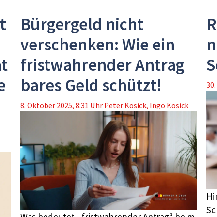
t
Bürgergeld nicht
R
verschenken: Wie ein
n
t
fristwahrender Antrag
S
e
bares Geld schützt!
30.
8. Oktober 2025, 8:31 Uhr
Peter Kosick
,
Ingo Kosick
Hi
Sc
Was bedeutet „fristwahrender Antrag“ beim