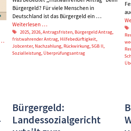
Fe
Bürgergeld? Für viele Menschen in
au
Deutschland ist das Bürgergeld ein …
We
Weiterlesen …
Schlagwörter
2025
,
2026
,
Antragsfristen
,
Bürgergeld Antrag
,
Re
fristwahrender Antrag
,
Hilfebedürftigkeit
,
 …
we
Jobcenter
,
Nachzahlung
,
Rückwirkung
,
SGB II
,
Re
Sozialleistung
,
Überprüfungsantrag
Sc
Üb
Bürgergeld:
B
4
Landessozialgericht
W