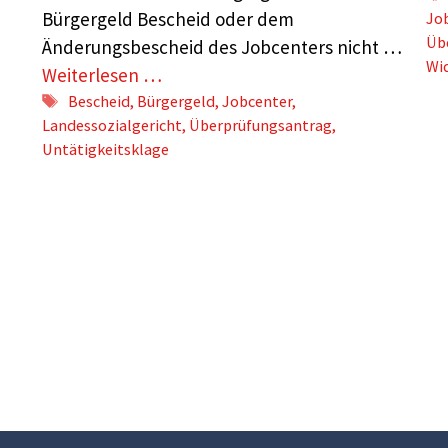
Bürgergeld Bescheid oder dem
Jo
Üb
Änderungsbescheid des Jobcenters nicht …
Wid
Weiterlesen …
Schlagwörter
Bescheid
,
Bürgergeld
,
Jobcenter
,
Landessozialgericht
,
Überprüfungsantrag
,
Untätigkeitsklage