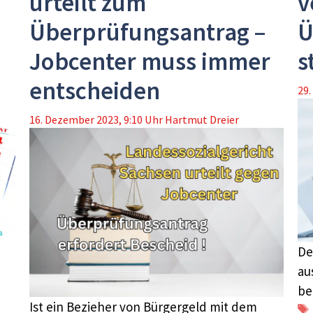
urteilt zum
v
Überprüfungsantrag –
Ü
Jobcenter muss immer
s
entscheiden
29.
16. Dezember 2023, 9:10 Uhr
Hartmut Dreier
De
au
be
Ist ein Bezieher von Bürgergeld mit dem