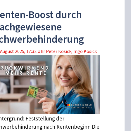
enten-Boost durch
achgewiesene
chwerbehinderung
 August 2025, 17:32 Uhr
Peter Kosick
,
Ingo Kosick
ntergrund: Feststellung der
hwerbehinderung nach Rentenbeginn Die