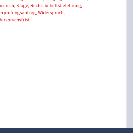
bcenter
,
Klage
,
Rechtsbehelfsbelehrung
,
erprüfungsantrag
,
Widerspruch
,
erspruchsfrist