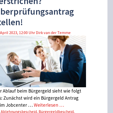
erstrichen?
berprüfungsantrag
tellen!
 April 2023, 12:00 Uhr
Dirk van der Temme
r Ablauf beim Bürgergeld sieht wie folgt
s: Zunächst wird ein Bürgergeld Antrag
im Jobcenter …
Weiterlesen …
Schlagwörter
Ablehnungsbescheid
,
Bürgergeldbescheid
,