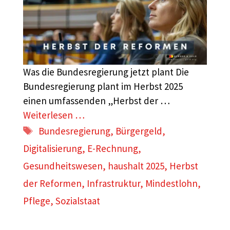
Was die Bundesregierung jetzt plant Die
Bundesregierung plant im Herbst 2025
einen umfassenden „Herbst der …
Weiterlesen …
Schlagwörter
Bundesregierung
,
Bürgergeld
,
Digitalisierung
,
E-Rechnung
,
Gesundheitswesen
,
haushalt 2025
,
Herbst
der Reformen
,
Infrastruktur
,
Mindestlohn
,
Pflege
,
Sozialstaat