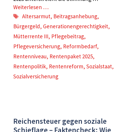
Weiterlesen …
Schlagwörter
Altersarmut
,
Beitragsanhebung
,
Bürgergeld
,
Generationengerechtigkeit
,
Mütterrente III
,
Pflegebeitrag
,
Pflegeversicherung
,
Reformbedarf
,
Rentenniveau
,
Rentenpaket 2025
,
Rentenpolitik
,
Rentenreform
,
Sozialstaat
,
Sozialversicherung
Reichensteuer gegen soziale
Schieflage – Faktencheck: Wie