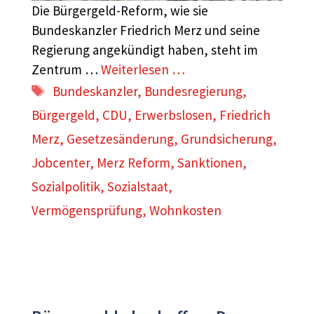
Die Bürgergeld-Reform, wie sie
Bundeskanzler Friedrich Merz und seine
Regierung angekündigt haben, steht im
Zentrum …
Weiterlesen …
Schlagwörter
Bundeskanzler
,
Bundesregierung
,
Bürgergeld
,
CDU
,
Erwerbslosen
,
Friedrich
Merz
,
Gesetzesänderung
,
Grundsicherung
,
Jobcenter
,
Merz Reform
,
Sanktionen
,
Sozialpolitik
,
Sozialstaat
,
Vermögensprüfung
,
Wohnkosten