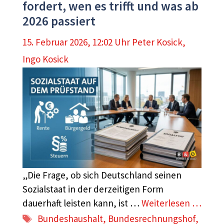
fordert, wen es trifft und was ab
2026 passiert
15. Februar 2026, 12:02 Uhr
Peter Kosick
,
Ingo Kosick
„Die Frage, ob sich Deutschland seinen
Sozialstaat in der derzeitigen Form
dauerhaft leisten kann, ist …
Weiterlesen …
Schlagwörter
Bundeshaushalt
,
Bundesrechnungshof
,