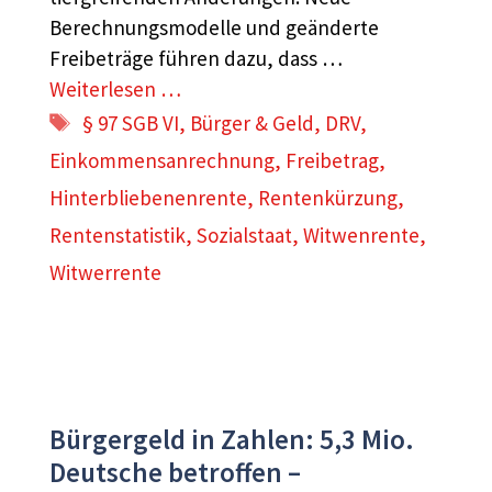
Berechnungsmodelle und geänderte
Freibeträge führen dazu, dass …
Weiterlesen …
Schlagwörter
§ 97 SGB VI
,
Bürger & Geld
,
DRV
,
Einkommensanrechnung
,
Freibetrag
,
Hinterbliebenenrente
,
Rentenkürzung
,
Rentenstatistik
,
Sozialstaat
,
Witwenrente
,
Witwerrente
Bürgergeld in Zahlen: 5,3 Mio.
Deutsche betroffen –