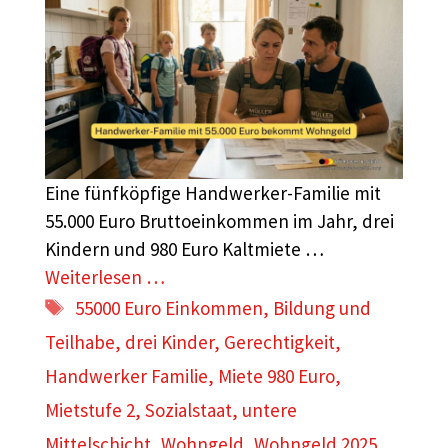
Eine fünfköpfige Handwerker-Familie mit
55.000 Euro Bruttoeinkommen im Jahr, drei
Kindern und 980 Euro Kaltmiete …
Weiterlesen …
Schlagwörter
55000 Euro Einkommen
,
Bildung und
Teilhabe
,
drei Kinder
,
Gerechtigkeit
,
Handwerker Familie
,
Miete 980 Euro
,
Mietstufe 2
,
Sozialstaat
,
untere
Mittelschicht
,
Wohngeld
,
Wohngeld 2025