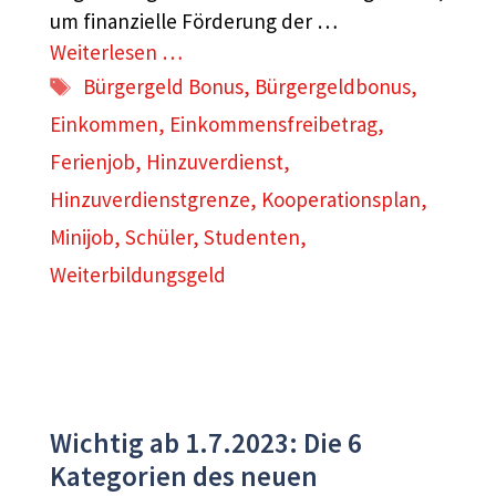
um finanzielle Förderung der …
Weiterlesen …
Schlagwörter
Bürgergeld Bonus
,
Bürgergeldbonus
,
Einkommen
,
Einkommensfreibetrag
,
Ferienjob
,
Hinzuverdienst
,
Hinzuverdienstgrenze
,
Kooperationsplan
,
Minijob
,
Schüler
,
Studenten
,
Weiterbildungsgeld
Wichtig ab 1.7.2023: Die 6
Kategorien des neuen