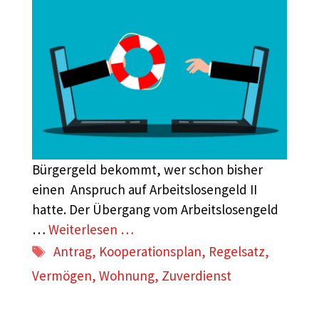
Bürgergeld bekommt, wer schon bisher
einen Anspruch auf Arbeitslosengeld II
hatte. Der Übergang vom Arbeitslosengeld
…
Weiterlesen …
Schlagwörter
Antrag
,
Kooperationsplan
,
Regelsatz
,
Vermögen
,
Wohnung
,
Zuverdienst