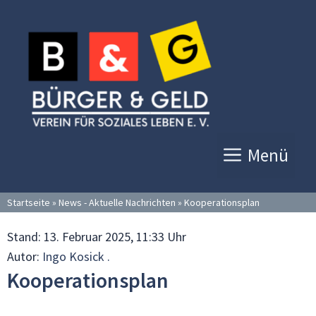
Zum
Inhalt
springen
Menü
Startseite
»
News - Aktuelle Nachrichten
»
Kooperationsplan
Stand:
13. Februar 2025, 11:33 Uhr
Autor:
Ingo Kosick .
Kooperationsplan