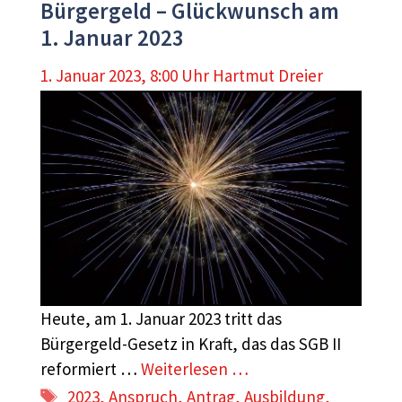
Bürgergeld – Glückwunsch am
1. Januar 2023
1. Januar 2023, 8:00 Uhr
Hartmut Dreier
Heute, am 1. Januar 2023 tritt das
Bürgergeld-Gesetz in Kraft, das das SGB II
reformiert …
Weiterlesen …
Schlagwörter
2023
,
Anspruch
,
Antrag
,
Ausbildung
,