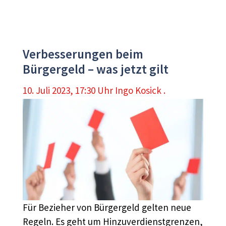
Verbesserungen beim
Bürgergeld – was jetzt gilt
10. Juli 2023, 17:30 Uhr
Ingo Kosick .
Für Bezieher von Bürgergeld gelten neue
Regeln. Es geht um Hinzuverdienstgrenzen,