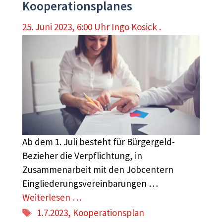
Kooperationsplanes
25. Juni 2023, 6:00 Uhr
Ingo Kosick .
Ab dem 1. Juli besteht für Bürgergeld-
Bezieher die Verpflichtung, in
Zusammenarbeit mit den Jobcentern
Eingliederungsvereinbarungen …
Weiterlesen …
Schlagwörter
1.7.2023
,
Kooperationsplan