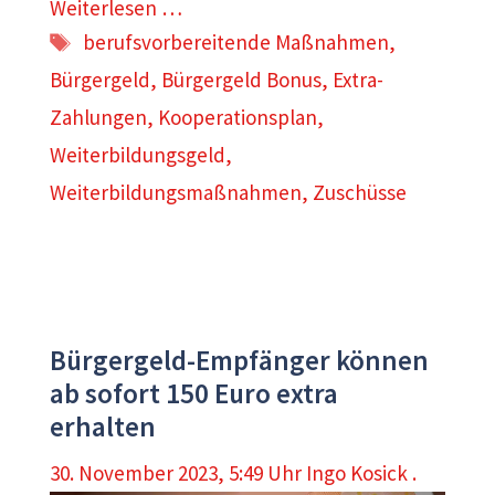
Weiterlesen …
Schlagwörter
berufsvorbereitende Maßnahmen
,
Bürgergeld
,
Bürgergeld Bonus
,
Extra-
Zahlungen
,
Kooperationsplan
,
Weiterbildungsgeld
,
Weiterbildungsmaßnahmen
,
Zuschüsse
Bürgergeld-Empfänger können
ab sofort 150 Euro extra
erhalten
30. November 2023, 5:49 Uhr
Ingo Kosick .