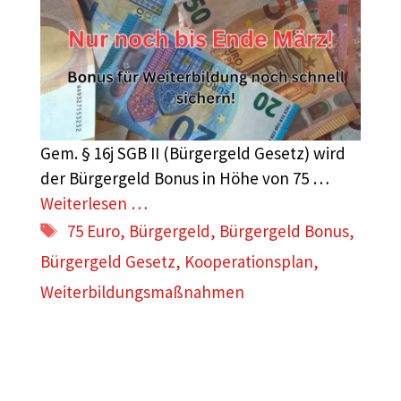
Gem. § 16j SGB II (Bürgergeld Gesetz) wird
der Bürgergeld Bonus in Höhe von 75 …
Weiterlesen …
Schlagwörter
75 Euro
,
Bürgergeld
,
Bürgergeld Bonus
,
Bürgergeld Gesetz
,
Kooperationsplan
,
Weiterbildungsmaßnahmen