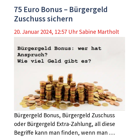
75 Euro Bonus – Bürgergeld
Zuschuss sichern
20. Januar 2024, 12:57 Uhr
Sabine Martholt
Bürgergeld Bonus, Bürgergeld Zuschuss
oder Bürgergeld Extra-Zahlung, all diese
Begriffe kann man finden, wenn man …